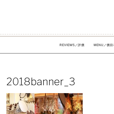
Skip
to
content
REVIEWS／評價
MENU／價目
2018banner_3