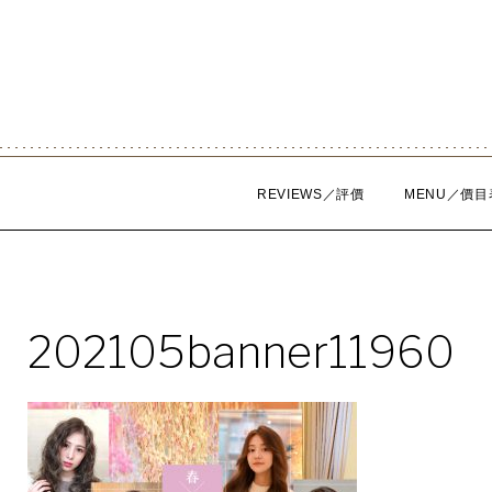
Skip
to
content
REVIEWS／評價
MENU／價目
202105banner11960