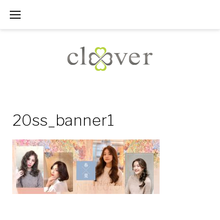
Skip
to
content
20ss_banner1