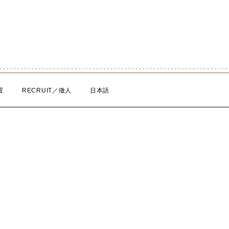
置
RECRUIT／徵人
日本語