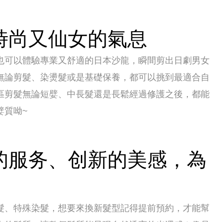
時尚又仙女的氣息
也可以體驗專業又舒適的日本沙龍，瞬間剪出日劇男女
無論剪髮、染燙髮或是基礎保養，都可以挑到最適合自
區剪髮無論短嬖、中長髮還是長鬆經過修護之後，都能
嬖質呦~
的服务、创新的美感，為
髮、特殊染髮，想要來換新髮型記得提前預約，才能幫