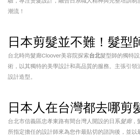
驗，專注燙髮設計，融合日系職人精神與完整培訓制
潮流！
日本剪髮並不難！髮型
台北時尚髮廊Cloover美容院探索
台北
髮型師的獨特設
術，以其獨特的美學設計和高品質的服務。主張引領
設計造型。
日本人在台灣都去哪剪
台北市信義區忠孝東路有間台灣人開設的日系
髮廊
，
所指定擔任的設計師來為您作最貼切的諮詢後，並以