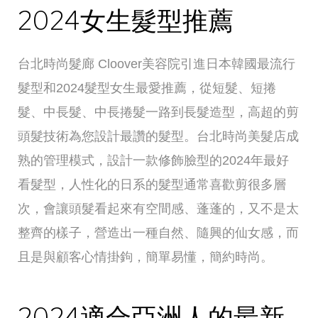
2024女生髮型推薦
台北時尚髮廊 Cloover美容院引進日本韓國最流行
髮型和2024髮型女生最愛推薦，從短髮、短捲
髮、中長髮、中長捲髮一路到長髮造型，高超的剪
頭髮技術為您設計最讚的髮型。台北時尚美髮店成
熟的管理模式，設計一款修飾臉型的2024年最好
看髮型，人性化的日系的髮型通常喜歡剪很多層
次，會讓頭髮看起來有空間感、蓬蓬的，又不是太
整齊的樣子，營造出一種自然、隨興的仙女感，而
且是與顧客心情掛鉤，簡單易懂，簡約時尚。
2024適合亞洲人的最新