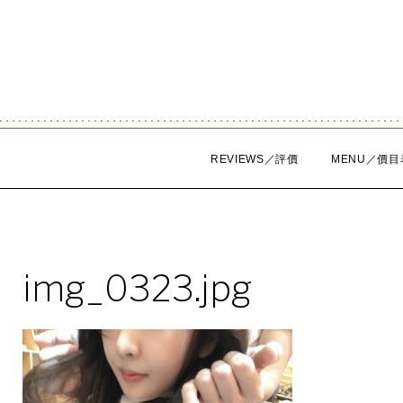
Skip
to
content
REVIEWS／評價
MENU／價目
img_0323.jpg