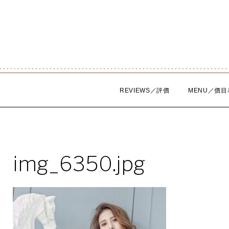
Skip
to
content
REVIEWS／評價
MENU／價目
img_6350.jpg