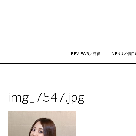
Skip
to
content
REVIEWS／評價
MENU／價目
img_7547.jpg