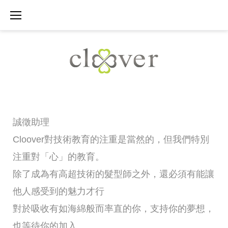
Skip
to
content
Recruit
誠徵助理
Assistant
Cloover對技術教育的注重是當然的，但我們特別
注重對「心」的教育。
除了成為有高超技術的髮型師之外，還必須有能讓
他人感受到的魅力才行
對於吸收有如海綿般而率直的你，支持你的夢想，
也等待你的加入