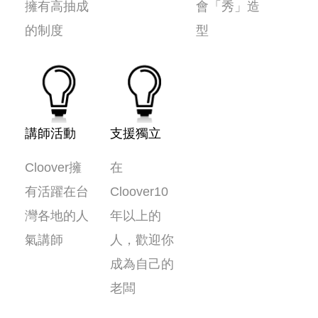
擁有高抽成
會「秀」造
的制度
型
講師活動
支援獨立
Cloover擁
在
有活躍在台
Cloover10
灣各地的人
年以上的
氣講師
人，歡迎你
成為自己的
老闆