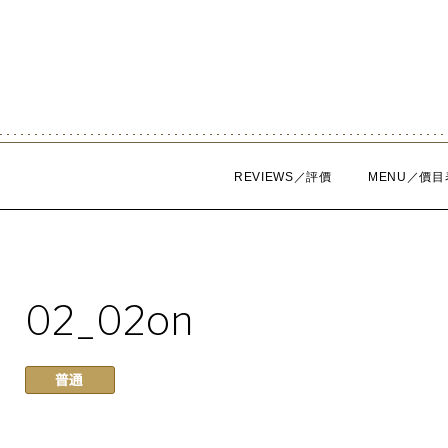
Skip
to
content
REVIEWS／評價
MENU／價目
02_02on