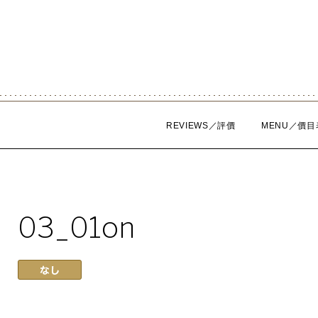
Skip
to
content
REVIEWS／評價
MENU／價目
03_01on