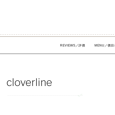
Skip
to
content
REVIEWS／評價
MENU／價目
cloverline