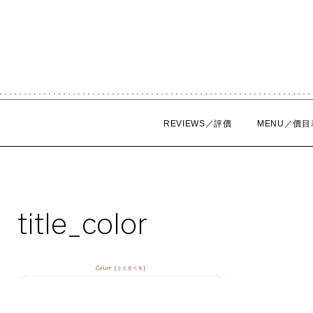
Skip
to
content
REVIEWS／評價
MENU／價目
title_color