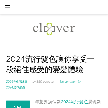
Skip
to
content
2024流行髮色讓你享受一
段絕佳感受的變髮體驗
2024年6月18日
by
SEO operator
No comment(s)
2024流行髮色
年想要換個新
2024流行髮色
展現新