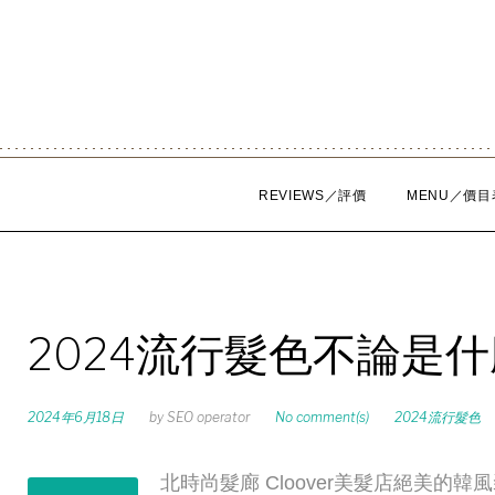
Skip
to
content
REVIEWS／評價
MENU／價目
2024流行髮色不論是
2024年6月18日
by
SEO operator
No comment(s)
2024流行髮色
北時尚髮廊 Cloover美髮店絕美