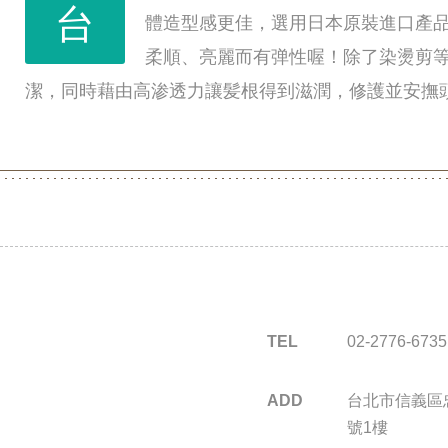
台
體造型感更佳，選用日本原裝進口產品
柔順、亮麗而有弹性喔！除了染燙剪
潔，同時藉由高渗透力讓髪根得到滋潤，修護並安撫
TEL
02-2776-6735
ADD
台北市信義區忠
號1樓