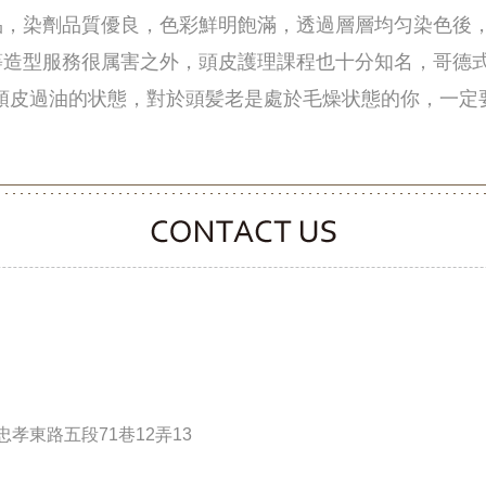
，染劑品質優良，色彩鮮明飽滿，透過層層均匀染色後，
等造型服務很属害之外，頭皮護理課程也十分知名，哥德
頭皮過油的状態，對於頭髪老是處於毛燥状態的你，一定
CONTACT CLOOVER
孝東路五段71巷12弄13