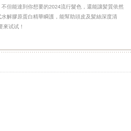
不但能達到你想要的2024流行髮色，還能讓髪質依然
式水解膠原蛋白精華瞬護，能幫助頭皮及髪絲深度清
要來试试！