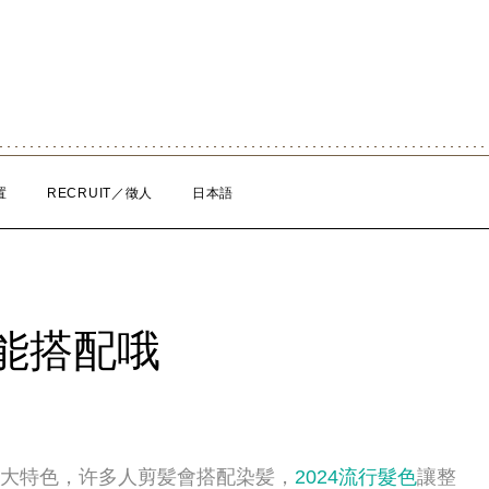
置
RECRUIT／徵人
日本語
能搭配哦
的一大特色，许多人剪髪會搭配染髪，
2024流行髮色
讓整