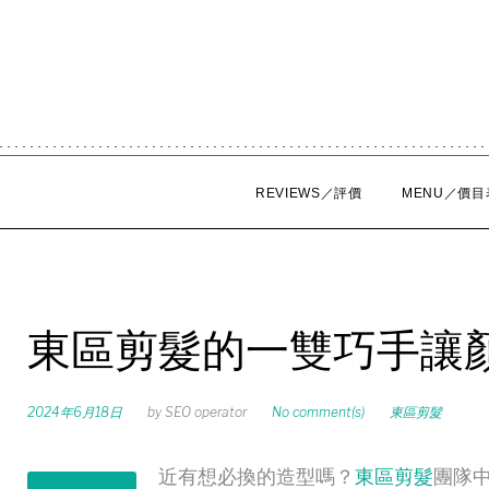
Skip
to
content
REVIEWS／評價
MENU／價目
東區剪髮的一雙巧手讓
2024年6月18日
by
SEO operator
No comment(s)
東區剪髮
近有想必換的造型嗎？
東區剪髮
團隊