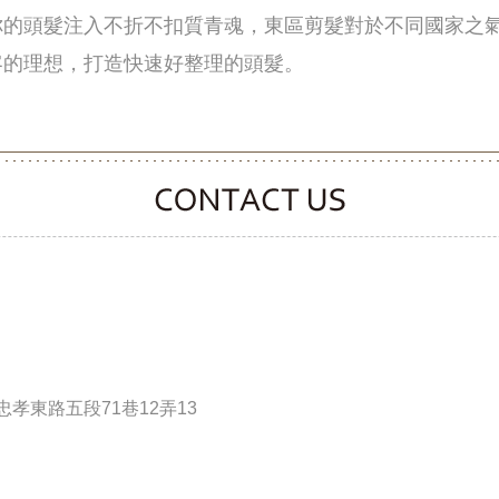
你的頭髮注入不折不扣質青魂，東區剪髮對於不同國家之
客的理想，打造快速好整理的頭髮。
CONTACT CLOOVER
孝東路五段71巷12弄13