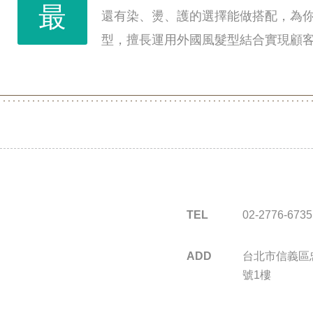
最
還有染、燙、護的選擇能做搭配，為
型，擅長運用外國風髮型結合實現顧
TEL
02-2776-6735
ADD
台北市信義區忠
號1樓