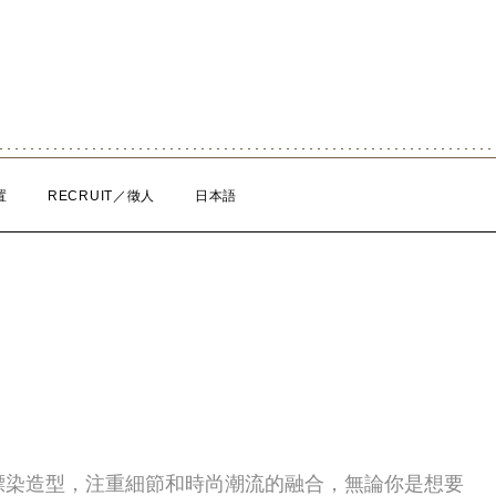
置
RECRUIT／徵人
日本語
漂染造型，注重細節和時尚潮流的融合，無論你是想要