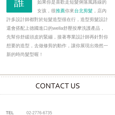
誰
如果你是喜歡走短髮俐落風路線的
女孩，很
推薦
你來
台北剪髮
，店內
許多設計師都對於短髮造型很在行，造型剪髮設計
還會搭配上德國進口的wella舒壓按摩洗護產品，
先幫你舒緩頭皮的緊繃，接著專業設計師再針對你
想要的造型，去做修剪的動作，讓你展現出煥然一
新的時尚髮型喔！
CONTACT CLOOVER
TEL
02-2776-6735