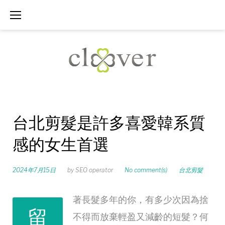
Skip
to
content
台北剪髮是許多喜愛韓系質
感的女生首選
2024年7月15日
by
SEO operator
No comment(s)
台北剪髮
著長髮多年的你，有多少次因為捨
留
不得而放棄輕盈又減齡的短髮？何