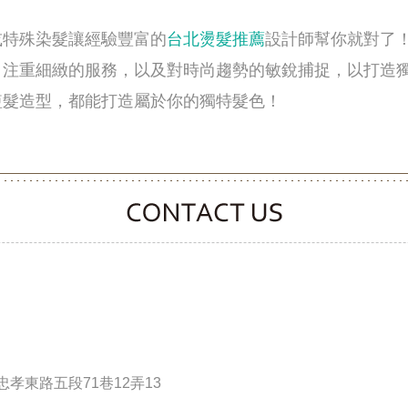
或特殊染髮讓經驗豐富的
台北燙髮推薦
設計師幫你就對了
。注重細緻的服務，以及對時尚趨勢的敏銳捕捉，以打造
短髮造型，都能打造屬於你的獨特髮色！
CONTACT CLOOVER
孝東路五段71巷12弄13