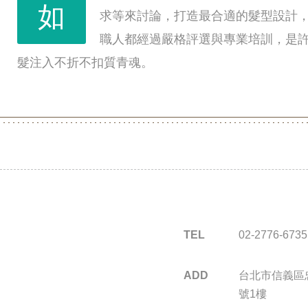
如
求等來討論，打造最合適的髮型設計
職人都經過嚴格評選與專業培訓，是
髮注入不折不扣質青魂。
TEL
02-2776-6735
ADD
台北市信義區忠
號1樓