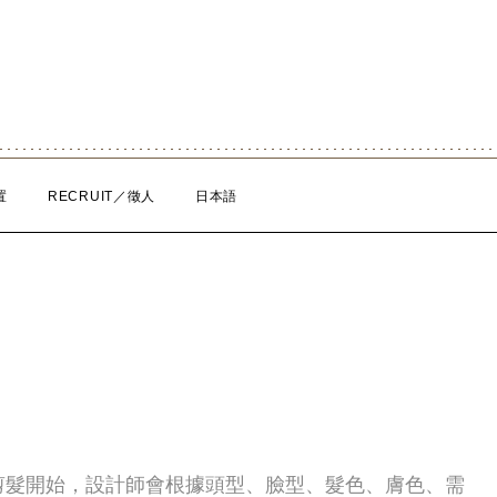
置
RECRUIT／徵人
日本語
剪髮開始，設計師會根據頭型、臉型、髮色、膚色、需