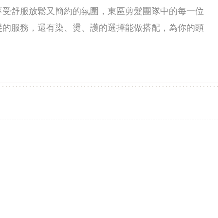
享受舒服放鬆又簡約的氛圍，東區剪髮團隊中的每一位
髮的服務，還有染、燙、護的選擇能做搭配，為你的頭