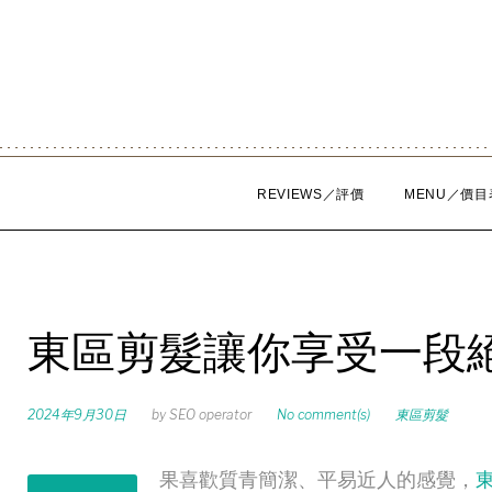
Skip
to
content
REVIEWS／評價
MENU／價目
東區剪髮讓你享受一段
2024年9月30日
by
SEO operator
No comment(s)
東區剪髮
果喜歡質青簡潔、平易近人的感覺，