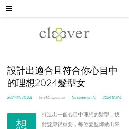
Skip
to
content
設計出適合且符合你心目中
的理想2024髮型女
2024年6月18日
by
SEO operator
No comment(s)
2024髮型女
打造出一個心目中理想的髮型，找
想
對髮廊很重要，每位髮型師做出來